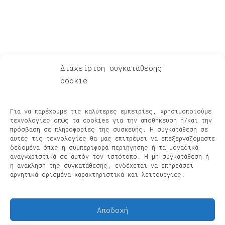
Για Λίγη Αξιοπρέπεια
Διαχείριση συγκατάθεσης
cookie
Ακούστε – Δείτε
Αφηγήσεις μετά μουσικής – Podcasts
Για να παρέχουμε τις καλύτερες εμπειρίες, χρησιμοποιούμε
Φίλοι & Συνεργάτες
τεχνολογίες όπως τα cookies για την αποθήκευση ή/και την
Νέα, Συναυλίες, Διοργανώσεις
πρόσβαση σε πληροφορίες της συσκευής. Η συγκατάθεση σε
αυτές τις τεχνολογίες θα μας επιτρέψει να επεξεργαζόμαστε
Πρόσφατες κυκλοφορίες
δεδομένα όπως η συμπεριφορά περιήγησης ή τα μοναδικά
Βίντεο
αναγνωριστικά σε αυτόν τον ιστότοπο. Η μη συγκατάθεση ή
Πολιτική Cookies
η ανάκληση της συγκατάθεσης, ενδέχεται να επηρεάσει
αρνητικά ορισμένα χαρακτηριστικά και λειτουργίες.
Social Media
Αποδοχή