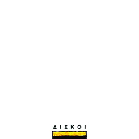
Σφακιανάκη. Η συνάντηση με τον Χάρη. Η
ανάληψη της πραγμάτωσης. Η εργασία. Ένα
λατινοαμερικάνικο μουσικό προσκλητήριο στο
στούντιο Συν Ένα. Το στούντιο γίνεται
δάσος τροπικό. Χαρά και μουσική
αλληλεγγύη. Αφήστε τα λουλούδια να
ανθίσουν. Η επιτυχία του
«Λουλουδιού του
δάσους».
Τα αφεντικά της επιτυχίας. Η Έλλη
Πασπαλά μας υπενθυμίζει πως το «Λουλούδι
του δάσους» ανθίζει ακόμα.