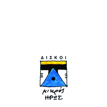
θρυλικό συγκρότημα «Εξαδάκτυλος». Η δίωξη,
τα δικαστήρια. Η συναυλία της βροχής στου
Ζωγράφου. Το «Υπάρχω» του Πουλικάκου. Ο
δίσκος του Σιδηρόπουλου «Zorba the freak».
Οι εκπομπές στο Τρίτο Πρόγραμμα. Από το
Ροκ στο Ρεμπετορόλ. Τα καινούργια
τραγούδια του Δημήτρη Πουλικάκου.