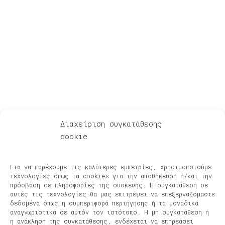
Για Λίγη Αξιοπρέπεια
Διαχείριση συγκατάθεσης
cookie
Ακούστε – Δείτε
Αφηγήσεις μετά μουσικής – Podcasts
Για να παρέχουμε τις καλύτερες εμπειρίες, χρησιμοποιούμε
Φίλοι & Συνεργάτες
τεχνολογίες όπως τα cookies για την αποθήκευση ή/και την
Νέα, Συναυλίες, Διοργανώσεις
πρόσβαση σε πληροφορίες της συσκευής. Η συγκατάθεση σε
αυτές τις τεχνολογίες θα μας επιτρέψει να επεξεργαζόμαστε
Πρόσφατες κυκλοφορίες
δεδομένα όπως η συμπεριφορά περιήγησης ή τα μοναδικά
Βίντεο
αναγνωριστικά σε αυτόν τον ιστότοπο. Η μη συγκατάθεση ή
Πολιτική Cookies
η ανάκληση της συγκατάθεσης, ενδέχεται να επηρεάσει