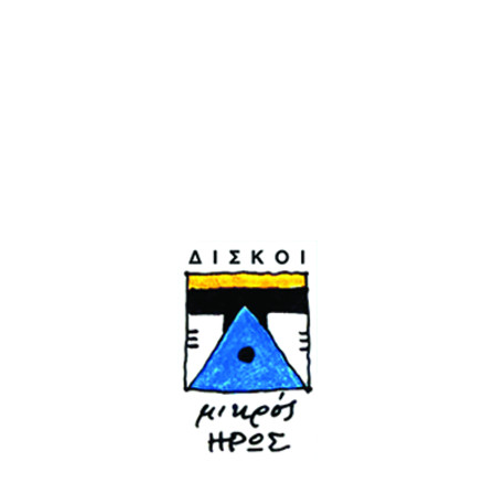
τραγούδι, ενώνουν τις δυνάμεις τους και
παρουσιάζουν στο Γυάλινο Μουσικό Θέατρο
ένα πρόγραμμα ξεχωριστό.
Kάθε Παρασκευή και Σάββατο. Ώρα
έναρξης: 22:30
ΠΡΟΗΓΟΥΜΕΝΟ
@ Χαμάμ | Ο Θοδωρής
ΕΠΟΜΕΝΟ
Κοτονιάς με όλα του
Παίζεται ΠΡΕΦΑ στο
τα Μακρινά Ξαδέρφια
Γυάλινο!
+ Μαρία Λαζάρου