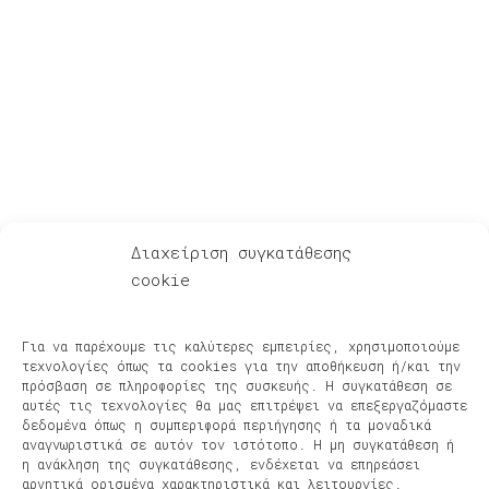
Για Λίγη Αξιοπρέπεια
Διαχείριση συγκατάθεσης
cookie
Ακούστε – Δείτε
Αφηγήσεις μετά μουσικής – Podcasts
Για να παρέχουμε τις καλύτερες εμπειρίες, χρησιμοποιούμε
Φίλοι & Συνεργάτες
τεχνολογίες όπως τα cookies για την αποθήκευση ή/και την
Νέα, Συναυλίες, Διοργανώσεις
πρόσβαση σε πληροφορίες της συσκευής. Η συγκατάθεση σε
αυτές τις τεχνολογίες θα μας επιτρέψει να επεξεργαζόμαστε
Πρόσφατες κυκλοφορίες
δεδομένα όπως η συμπεριφορά περιήγησης ή τα μοναδικά
Βίντεο
αναγνωριστικά σε αυτόν τον ιστότοπο. Η μη συγκατάθεση ή
Πολιτική Cookies
η ανάκληση της συγκατάθεσης, ενδέχεται να επηρεάσει
αρνητικά ορισμένα χαρακτηριστικά και λειτουργίες.