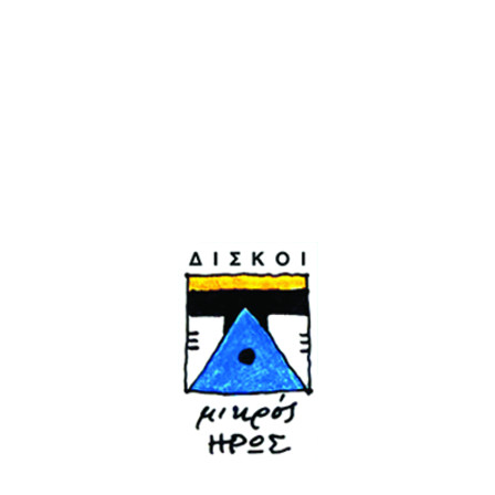
ατμόσφαιρα αυτής της παρέας που καταλήγει
από τη μυσταγωγία στο πανηγύρι…
Δύο μοναδικές ανοιξιάτικες παραστάσεις, με
τραγούδια δικά του γνώριμα αλλά και
καινούρια, και άλλα, διαλεγμένα της
καρδιάς.
Παρασκευές 27 Μαρτίου & 3 Απριλίου
ΕΠΟΜΕΝΟ
ΠΡΟΗΓΟΥΜΕΝΟ
@ Γυάλινο | Μητσιάς,
Σαν πριγκηπέσσα |
Στόκας, Βελεσιώτου,
Εύη Μάζη
Βουλγαράκη