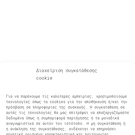
Για Λίγη Αξιοπρέπεια
Διαχείριση συγκατάθεσης
cookie
Ακούστε – Δείτε
Αφηγήσεις μετά μουσικής – Podcasts
Για να παρέχουμε τις καλύτερες εμπειρίες, χρησιμοποιούμε
Φίλοι & Συνεργάτες
τεχνολογίες όπως τα cookies για την αποθήκευση ή/και την
Νέα, Συναυλίες, Διοργανώσεις
πρόσβαση σε πληροφορίες της συσκευής. Η συγκατάθεση σε
αυτές τις τεχνολογίες θα μας επιτρέψει να επεξεργαζόμαστε
Πρόσφατες κυκλοφορίες
δεδομένα όπως η συμπεριφορά περιήγησης ή τα μοναδικά
Βίντεο
αναγνωριστικά σε αυτόν τον ιστότοπο. Η μη συγκατάθεση ή
Πολιτική Cookies
η ανάκληση της συγκατάθεσης, ενδέχεται να επηρεάσει
αρνητικά ορισμένα χαρακτηριστικά και λειτουργίες.