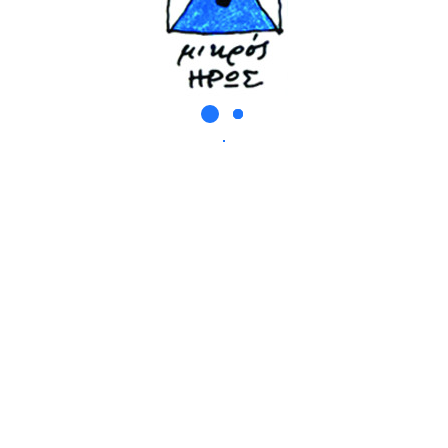
Ολέ-λε
Μία Μία
Ο Θυμός Μου
Μαύρη Μέρα
Στο Παρχάρ
Από Καλό Κι Από Κακό
Το Φεγγάρι
Η Μνήμη Μου Έγινε Γιαγιά
Κοίτα Να Μη Χαθείς
Οι Φυλές
Τα Μάλγαρα
Αποχαιρετισμός