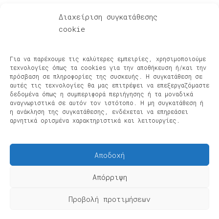
Social Media
Διαχείριση συγκατάθεσης
cookie
Για να παρέχουμε τις καλύτερες εμπειρίες, χρησιμοποιούμε
τεχνολογίες όπως τα cookies για την αποθήκευση ή/και την
πρόσβαση σε πληροφορίες της συσκευής. Η συγκατάθεση σε
αυτές τις τεχνολογίες θα μας επιτρέψει να επεξεργαζόμαστε
© Μικρός Ήρως 2025 | Μουσικές Παραγωγές, Τολμηρές Εκδόσεις -
δεδομένα όπως η συμπεριφορά περιήγησης ή τα μοναδικά
Manufactured by Web2me
αναγνωριστικά σε αυτόν τον ιστότοπο. Η μη συγκατάθεση ή
η ανάκληση της συγκατάθεσης, ενδέχεται να επηρεάσει
αρνητικά ορισμένα χαρακτηριστικά και λειτουργίες.
Αποδοχή
Απόρριψη
Προβολή προτιμήσεων