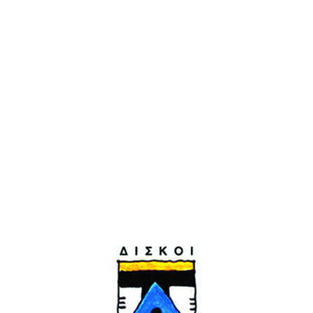
Σούλης Λιάκος
Τραγούδι: Δημήτρης Ζερβουδάκης
Release