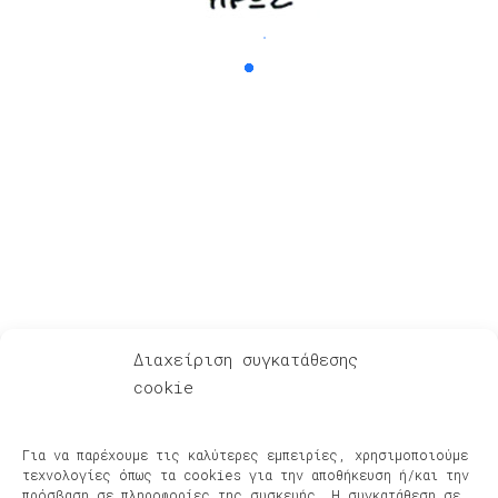
Για Λίγη Αξιοπρέπεια
Διαχείριση συγκατάθεσης
cookie
Ακούστε – Δείτε
Αφηγήσεις μετά μουσικής – Podcasts
Για να παρέχουμε τις καλύτερες εμπειρίες, χρησιμοποιούμε
Φίλοι & Συνεργάτες
τεχνολογίες όπως τα cookies για την αποθήκευση ή/και την
Νέα, Συναυλίες, Διοργανώσεις
πρόσβαση σε πληροφορίες της συσκευής. Η συγκατάθεση σε