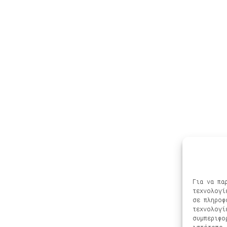
Μοιραστείτε το
FACEBOOK
GOOGLE+
Ακούστε – Δείτε
Αφηγήσεις μετά μουσικής –
Podcasts
Φίλοι & Συνεργάτες
Νέα, Συναυλίες, Διοργανώσεις
Πρόσφατες κυκλοφορίες
Για να πα
Βίντεο
τεχνολογί
Πολιτική Cookies
σε πληροφ
τεχνολογί
συμπεριφο
ιστότοπο.