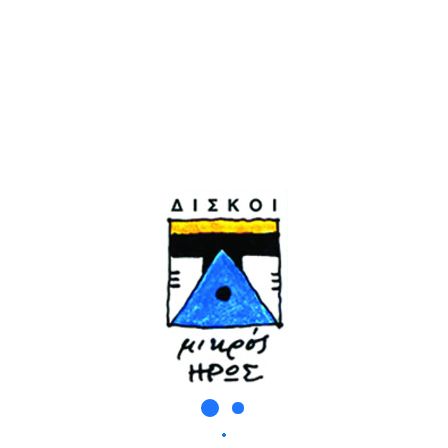
αλλά χωρίς σεξισμό. Είναι κορίτσι με την αθωότη
τική. Είναι νεράιδα αλλά και του κόσμου τούτου
τιστεί πλέον από τον Βεζυρτζή ως «ήτο δεν ήτο».
 της.
Ζάκυνθος τελείωσε και συνεχίσαμε να βλεπόμαστε
την Ρενέ στο Λούκυ, ένα μπαρ στη Χάρητος.
ούς και φίλους. Ο Αλέξης, ο Νίκος, ο Γιώργος, 
 ήταν στέκι. Ήταν κι ο Χάρης Κατσιμίχας με τον