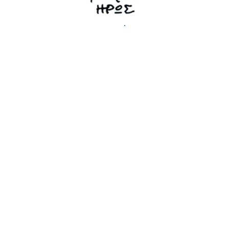
News
Ο Νίκος Μεργιαλής είναι ο ιδρυτής και ερμηνευτής των
Μουσικών Ιχνηλατών, ένα συγκρότημα που έχει στο
ενεργητικό του...
Διαβάστε Περισσότερα →
Τελευταία κυκλοφορία