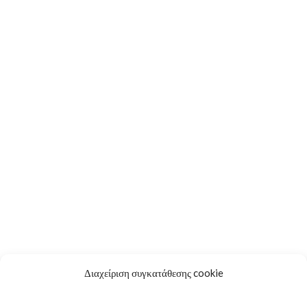
Για Λίγη Αξιοπρέπεια
Ακούστε – Δείτε
Διαχείριση συγκατάθεσης cookie
Αφηγήσεις μετά μουσικής – Podcasts
Φίλοι & Συνεργάτες