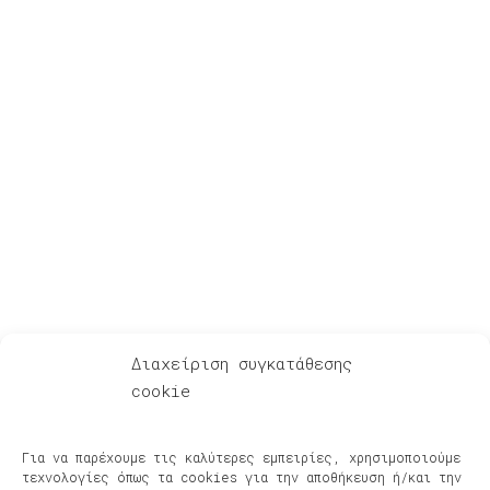
Για Λίγη Αξιοπρέπεια
Διαχείριση συγκατάθεσης
cookie
Ακούστε – Δείτε
Αφηγήσεις μετά μουσικής – Podcasts
Για να παρέχουμε τις καλύτερες εμπειρίες, χρησιμοποιούμε
Φίλοι & Συνεργάτες
τεχνολογίες όπως τα cookies για την αποθήκευση ή/και την