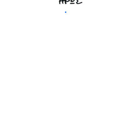
ΕΠΟΜΕΝΟ
ΠΡΟΗΓΟΥΜΕΝΟ
ΤΟ ΦΙΛΤΡΟ |
ΤΟ ΚΑΦΕΔΑΚΙ του Μ.
ΑΔΡΙΑΝΟΣ ΝΟΝΗΣ |
Χιώτη | ΤΑ ΜΑΥΡΑ
Official Audio
ΠΡΟΒΑΤΑ
Video
Τελευταία κυκλοφορία