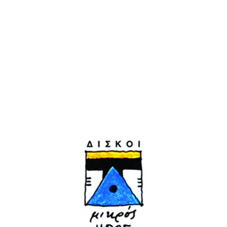
Στίχοι Πόλυς Κυριάκου | Μουσική Σοφία
Νάτσιου | Γιάννης Δίσκος πνευστά | Γιώργος
Σμυρλής μπάσο | Πέτρος Λαγόντζος κιθάρες |
Βαργιαμίδης Νίκος τύμπανα | Τάσος Μάτζαρης
πλήκτρα | Ενορχήστρωση του Summer version
Νίκος Παπαδόπουλος Άγγελος Σφακιανάκης |
Μίξη Νίκος Παπαδόπουλος Studio Sounflakes
| Σκηνοθεσία Νίκος Βαφείδης | Παραγωγή
Μικρός Ήρως | Κυκλοφορία 7/2019.
Μοιραστείτε το
FACEBOOK
GOOGLE+