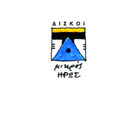
Μουσική Παντελής Θαλασ
Στίχοι Γιώργος Μπίμης
Ενορχήστρωση Αλέξανδρ
Ηχοληψία Μίξη Masterin
Κυκλοφορία Μικρός Ήρω