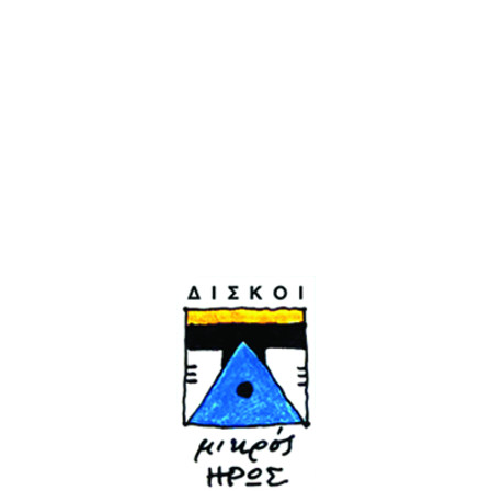
Apurimac και Έλλη Πασπαλά
Single
Ψηφιακή έκδοση
Οι Apurimac παρέα με την Έλλη Πασπαλά, μας