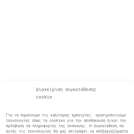
Για Λίγη Αξιοπρέπεια
Διαχείριση συγκατάθεσης
cookie
Ακούστε – Δείτε
Αφηγήσεις μετά μουσικής – Podcasts
Για να παρέχουμε τις καλύτερες εμπειρίες, χρησιμοποιούμε
Φίλοι & Συνεργάτες
τεχνολογίες όπως τα cookies για την αποθήκευση ή/και την
Νέα, Συναυλίες, Διοργανώσεις
πρόσβαση σε πληροφορίες της συσκευής. Η συγκατάθεση σε
αυτές τις τεχνολογίες θα μας επιτρέψει να επεξεργαζόμαστε
Πρόσφατες κυκλοφορίες