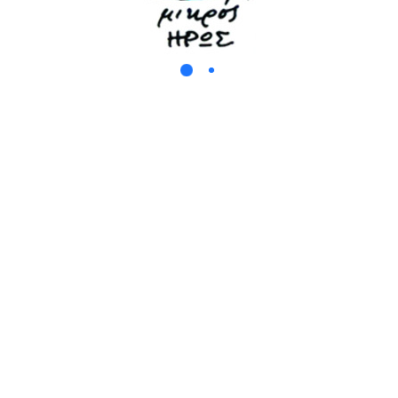
Φύγαν Οι Ρεμπέτες
Φλύαρος, Γεροξεκούτης
Γιορτινή Μου Αφροδίτη
Σε Βρήκα Εδώ
Αφορμές Για Ανταρσία
Κάτω Στο Λιμάνι
Δεν Μπορώ
Ευγενία Ρόζα-Μία
Χωρίς Πτυχίο
Χαν-Ελ-Χαλίλ
Μια Άλλη Ζωή
Ο Γιώργος Μαργαρίτης τραγουδά Βασίλη