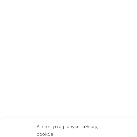
Για Λίγη Αξιοπρέπεια
Ακούστε – Δείτε
Αφηγήσεις μετά μουσικής – Podcasts
Φίλοι & Συνεργάτες
Νέα, Συναυλίες, Διοργανώσεις
Πρόσφατες κυκλοφορίες
Βίντεο
Πολιτική Cookies
Διαχείριση συγκατάθεσης
Social Media
cookie