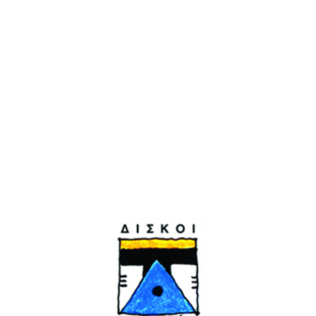
Γιώργος Δημητριάδης & οι Μικροί Ήρωες
Release