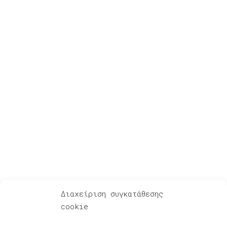
Για Λίγη Αξιοπρέπεια
Διαχείριση συγκατάθεσης
cookie
Ακούστε – Δείτε