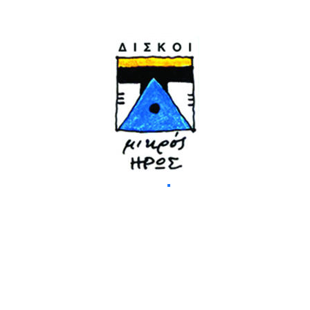
O Sylvio Gualda σε μία ομαδική
απόδραση
Κείμενα - Αφιερώματα
Ο μουσικός παραγωγός Άγγελος Σφακιανάκης θυμάται τη
συνεργασία του με τον φημισμένο μουσικό κρουστών Sylvio
Gualda στην Αθήνα....
Διαβάστε Περισσότερα →