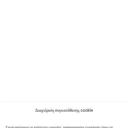
Για Λίγη Αξιοπρέπεια
Ακούστε – Δείτε
Διαχείριση συγκατάθεσης cookie
Αφηγήσεις μετά μουσικής – Podcasts
Φίλοι & Συνεργάτες
Για να παρέχουμε τις καλύτερες εμπειρίες, χρησιμοποιούμε τεχνολογίες όπως τα