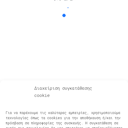
Για Λίγη Αξιοπρέπεια
Διαχείριση συγκατάθεσης
cookie
Ακούστε – Δείτε
Αφηγήσεις μετά μουσικής – Podcasts
Για να παρέχουμε τις καλύτερες εμπειρίες, χρησιμοποιούμε
Φίλοι & Συνεργάτες
τεχνολογίες όπως τα cookies για την αποθήκευση ή/και την
Νέα, Συναυλίες, Διοργανώσεις
πρόσβαση σε πληροφορίες της συσκευής. Η συγκατάθεση σε
αυτές τις τεχνολογίες θα μας επιτρέψει να επεξεργαζόμαστε