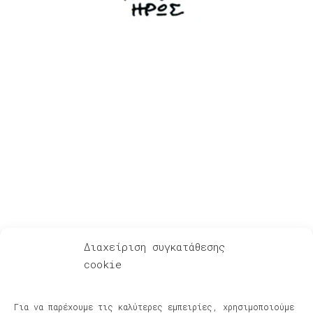
Για Λίγη Αξιοπρέπεια
Διαχείριση συγκατάθεσης
cookie
Ακούστε – Δείτε
Αφηγήσεις μετά μουσικής – Podcasts
Για να παρέχουμε τις καλύτερες εμπειρίες, χρησιμοποιούμε